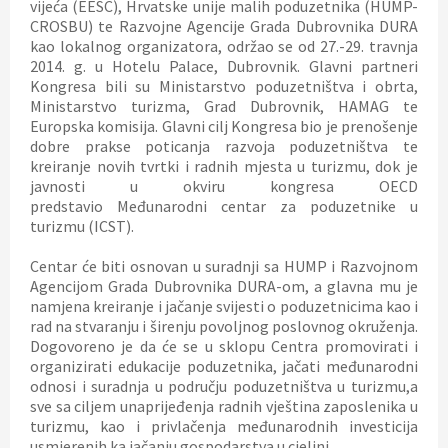
E
vijeća (EESC), Hrvatske unije malih poduzetnika (HUMP-
CROSBU) te Razvojne Agencije Grada Dubrovnika DURA
kao lokalnog organizatora, održao se od
27.-29. travnja
N
2014. g. u Hotelu Palace, Dubrovnik
.
Glavni partneri
Kongresa
bili su Ministarstvo poduzetništva i obrta,
Ministarstvo turizma, Grad Dubrovnik, HAMAG te
U
Europska komisija. Glavni cilj Kongresa bio je
prenošenje
dobre prakse poticanja razvoja poduzetništva
te
kreiranje novih tvrtki i radnih mjesta u turizmu, dok je
javnosti u okviru kongresa OECD
predstavio
Međunarodni centar za poduzetnike u
turizmu (ICST).
Centar će biti osnovan
u suradnji sa HUMP i Razvojnom
Agencijom Grada Dubrovnika DURA-om, a glavna mu je
namjena kreiranje i jačanje svijesti o poduzetnicima kao i
rad na stvaranju i širenju povoljnog poslovnog okruženja.
Dogovoreno je da će se u sklopu Centra promovirati i
organizirati edukacije poduzetnika, jačati međunarodni
odnosi i suradnja u području poduzetništva u turizmu,a
sve sa ciljem unaprijeđenja radnih vještina zaposlenika u
turizmu, kao i privlačenja međunarodnih investicija
usmjerenih ka jačanju gospodarstva u cjelini.