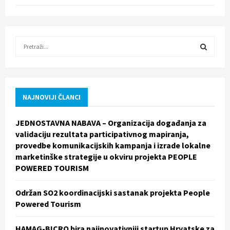
S
e
a
S
r
c
E
h
NAJNOVIJI ČLANCI
f
A
o
JEDNOSTAVNA NABAVA – Organizacija događanja za
r
R
validaciju rezultata participativnog mapiranja,
:
provedbe komunikacijskih kampanja i izrade lokalne
C
marketinške strategije u okviru projekta PEOPLE
POWERED TOURISM
H
Održan SO2 koordinacijski sastanak projekta People
Powered Tourism
HAMAG-BICRO bira najinovativniji startup Hrvatske za