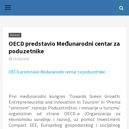
P
R
Novosti
I
OECD predstavio Međunarodni centar za
poduzetnike
M
30/04/2014
A
OECD predstavio Međunarodni centar za poduzetnike
R
Prvi međunarodni kongres ‘Towards Green Growth:
Y
Entrepreneurship and Innovation in Tourism’ ili ‘Prema
“zelenom” razvoju: Poduzetništvo i inovacije u turizmu’
organiziran od strane OECD-a (Organizacija za
M
ekonomsku suradnju i razvoj), uz pomoć Investment
Compact SEE, Europskog gospodarskog i socijalnog