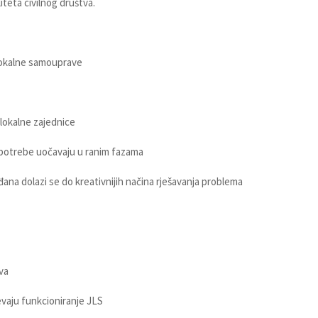
teta civilnog društva.
okalne samouprave
lokalne zajednice
potrebe uočavaju u ranim fazama
a dolazi se do kreativnijih načina rješavanja problema
va
aju funkcioniranje JLS