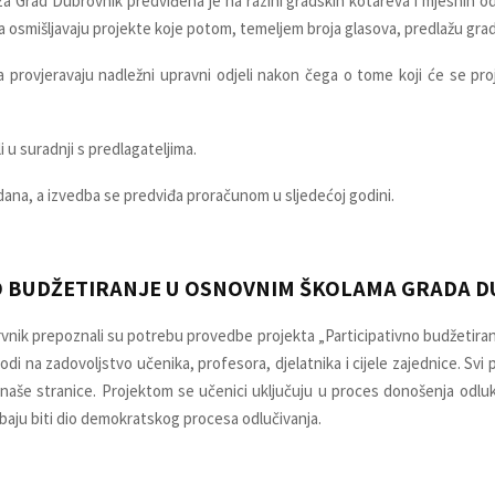
a Grad Dubrovnik predviđena je na razini gradskih kotareva i mjesnih o
smišljavaju projekte koje potom, temeljem broja glasova, predlažu grads
a provjeravaju nadležni upravni odjeli nakon čega o tome koji će se proj
li u suradnji s predlagateljima.
dana, a izvedba se predviđa proračunom u sljedećoj godini.
NO BUDŽETIRANJE U OSNOVNIM ŠKOLAMA GRADA 
nik prepoznali su potrebu provedbe projekta „Participativno budžetira
i na zadovoljstvo učenika, profesora, djelatnika i cijele zajednice. Svi pr
 naše stranice. Projektom se učenici uključuju u proces donošenja odluka
ebaju biti dio demokratskog procesa odlučivanja.