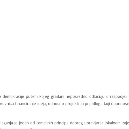
ne demokracije putem kojeg građani neposredno odlučuju o raspodjeli d
vnika financiranje ideja, odnosno projektnih prijedloga koji doprinose 
aganja je jedan od temeljnih principa dobrog upravljanja lokalnom zaje