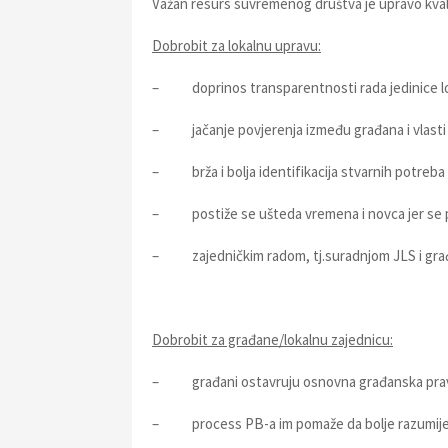
Važan resurs suvremenog društva je upravo kvali
Dobrobit za lokalnu upravu:
– doprinos transparentnosti rada jedinice l
– jačanje povjerenja između građana i vlasti
– brža i bolja identifikacija stvarnih potreba 
– postiže se ušteda vremena i novca jer se 
– zajedničkim radom, tj.suradnjom JLS i građan
Dobrobit za građane/lokalnu zajednicu:
– građani ostavruju osnovna građanska pra
– process PB-a im pomaže da bolje razumijev