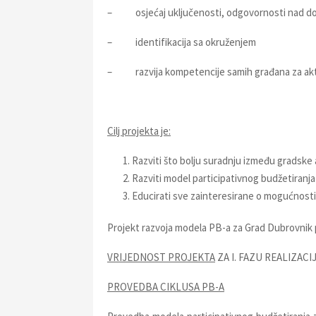
– osjećaj uključenosti, odgovornosti nad d
– identifikacija sa okruženjem
– razvija kompetencije samih građana za akt
Cilj projekta je:
Razviti što bolju suradnju između gradske 
Razviti model participativnog budžetiranj
Educirati sve zainteresirane o mogućnosti
Projekt razvoja modela PB-a za Grad Dubrovnik p
VRIJEDNOST PROJEKTA
ZA I. FAZU REALIZACIJ
PROVEDBA CIKLUSA PB-A