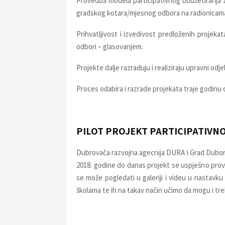
Provedba modela participativnog budžetiranja z
gradskog kotara/mjesnog odbora na radionicama o
Prihvatljivost i izvedivost predloženih projekat
odbori – glasovanjem.
Projekte dalje razrađuju i realiziraju upravni odje
Proces odabira i razrade projekata traje godinu 
PILOT PROJEKT PARTICIPATIV
Dubrovača razvojna agecnija DURA i Grad Duborv
2018. godine do danas projekt se uspješno provod
se može pogledati u galeriji i videu u nastavku
školama te ih na takav način učimo da mogu i tr