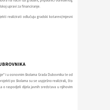
dbora na način da građani, pripadnici određenog
koj upravi za financiranje.
ekti realizirati odlučuju gradski kotarevi/mjesni
DUBROVNIKA
nje“ i u osnovnim školama Grada Dubovnika te od
ojekti po školama su se uspješno realizirali, što
 o raspodjeli dijela javnih sredstava u njihovim