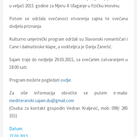
E
u veljači 2015. godine za Mjeru 4. Ulaganje u fizičku imovinu.
N
Potom se održala svečanost otvorenja sajma te svečana
dodjela priznanja.
U
Kulturno umjetnički program održali su Slavonski romantičari i
Cane i dalmatinske klape, a voditeljica je Darija Žanetić.
Sajam traje do nedjelje 29.03.2015, sa svečanim zatvaranjem u
18:00 sati.
Program možete pogledati
ovdje
.
Za više informacija obratite se putem e-maila:
mediteranski.sajam.du@gmail.com
(Osoba za kontakt gospodin Vedran Kraljević, mob. 098/ 285
355)
Datum:
27.03.2015