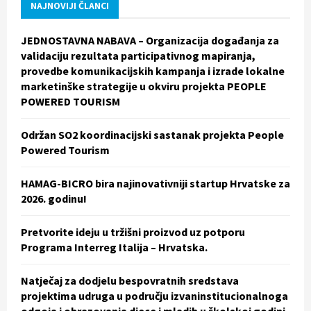
h
NAJNOVIJI ČLANCI
f
A
o
JEDNOSTAVNA NABAVA – Organizacija događanja za
r
R
validaciju rezultata participativnog mapiranja,
:
provedbe komunikacijskih kampanja i izrade lokalne
C
marketinške strategije u okviru projekta PEOPLE
POWERED TOURISM
H
Održan SO2 koordinacijski sastanak projekta People
Powered Tourism
HAMAG-BICRO bira najinovativniji startup Hrvatske za
2026. godinu!
Pretvorite ideju u tržišni proizvod uz potporu
Programa Interreg Italija – Hrvatska.
Natječaj za dodjelu bespovratnih sredstava
projektima udruga u području izvaninstitucionalnoga
odgoja i obrazovanja djece i mladih u školskoj godini