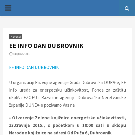
P
R
Novosti
I
EE INFO DAN DUBROVNIK
08/04/2015
M
EE INFO DAN DUBROVNIK
A
U organizaciji Razvojne agencije Grada Dubrovnika DURA-e, EE
R
Info ureda za energetsku učinkovitost, Fonda za zaštitu
okoliša FZOEU i Razvojne agencije Dubrovačko-Neretvanske
Y
županije DUNEA-e pozivamo Vas na:
• Otvorenje Zelene knjižnice energetske učinkovitosti,
M
13.travnja 2015., s početkom u 10:00 sati u sklopu
Narodne knjižnice na adresi Od Puča 6, Dubrovnik