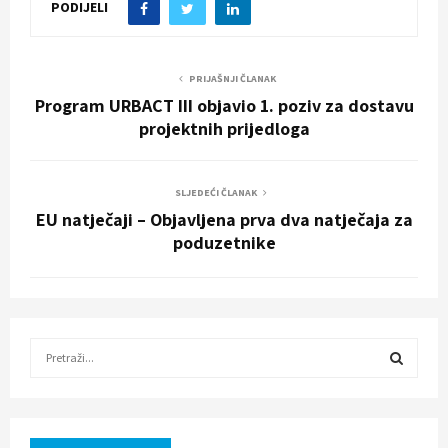
PODIJELI
PRIJAŠNJI ČLANAK
Program URBACT III objavio 1. poziv za dostavu
projektnih prijedloga
SLJEDEĆI ČLANAK
EU natječaji – Objavljena prva dva natječaja za
poduzetnike
S
e
a
S
r
c
E