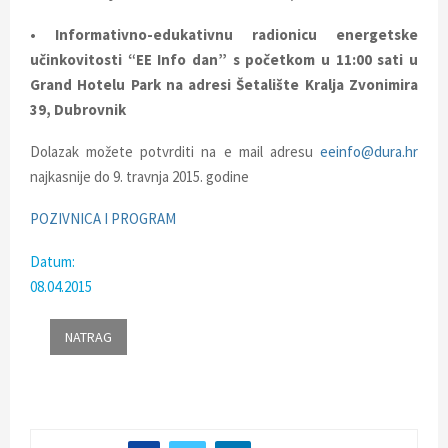
E
• Informativno-edukativnu radionicu energetske
N
učinkovitosti “EE Info dan” s početkom u 11:00 sati u
Grand Hotelu Park na adresi Šetalište Kralja Zvonimira
39, Dubrovnik
U
Dolazak možete potvrditi na e mail adresu
eeinfo@dura.hr
najkasnije do 9. travnja 2015. godine
POZIVNICA I PROGRAM
Datum:
08.04.2015