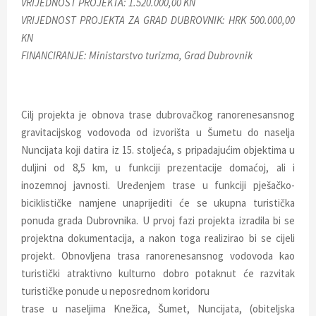
VRIJEDNOST PROJEKTA: 1.520.000,00 KN
E
VRIJEDNOST PROJEKTA ZA GRAD DUBROVNIK: HRK 500.000,00
KN
N
FINANCIRANJE: Ministarstvo turizma, Grad Dubrovnik
U
Cilj projekta je obnova trase dubrovačkog ranorenesansnog
gravitacijskog vodovoda od izvorišta u Šumetu do naselja
Nuncijata koji datira iz 15. stoljeća, s pripadajućim objektima u
duljini od 8,5 km, u funkciji prezentacije domaćoj, ali i
inozemnoj javnosti. Uređenjem trase u funkciji pješačko-
biciklističke namjene unaprijediti će se ukupna turistička
ponuda grada Dubrovnika. U prvoj fazi projekta izradila bi se
projektna dokumentacija, a nakon toga realizirao bi se cijeli
projekt. Obnovljena trasa ranorenesansnog vodovoda kao
turistički atraktivno kulturno dobro potaknut će razvitak
turističke ponude u neposrednom koridoru
trase u naseljima Knežica, Šumet, Nuncijata, (obiteljska