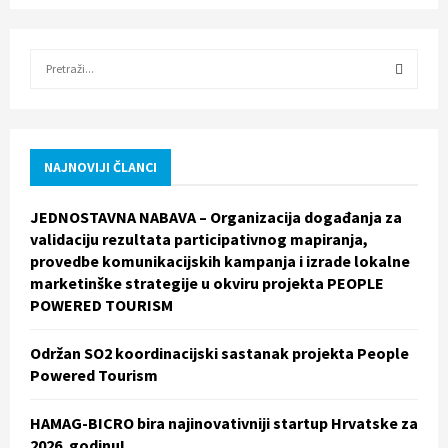
S
e
a
S
r
c
E
h
NAJNOVIJI ČLANCI
f
A
o
JEDNOSTAVNA NABAVA – Organizacija događanja za
r
R
validaciju rezultata participativnog mapiranja,
:
provedbe komunikacijskih kampanja i izrade lokalne
C
marketinške strategije u okviru projekta PEOPLE
POWERED TOURISM
H
Održan SO2 koordinacijski sastanak projekta People
Powered Tourism
HAMAG-BICRO bira najinovativniji startup Hrvatske za
2026. godinu!