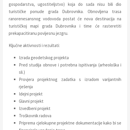
gospodarstva, ugostiteljstvo) koja do sada nisu bili dio
turističke ponude grada Dubrovnika. Obnovljena trasa
ranorenesansnog vodovoda postat će nova destinacija na
turističkoj mapi grada Dubrovnika i time će rasteretiti
prekapacitiranu povijesnu jezgru.
Ključne aktivnosti i rezultati:
Izrada geodetskog projekta
Pred studija obnove i potrebna ispitivanja (arheološka i
sli.)
Provjera projektnog zadatka s izradom varijantnih
rješenja
Idejni projekt
Glavni projekt
Izvedbeni projekt
Troškovnik radova
Priprema cjelokupne projektne dokumentacije kako bi se