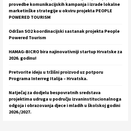
:
provedbe komunikacijskih kampanja i izrade lokalne
C
marketinške strategije u okviru projekta PEOPLE
POWERED TOURISM
H
Održan SO2 koordinacijski sastanak projekta People
Powered Tourism
HAMAG-BICRO bira najinovativniji startup Hrvatske za
2026. godinu!
Pretvorite ideju u tržišni proizvod uz potporu
Programa Interreg Italija – Hrvatska.
Natječaj za dodjelu bespovratnih sredstava
projektima udruga u području izvaninstitucionalnoga
odgoja i obrazovanja djece i mladih u školskoj godini
2026./2027.