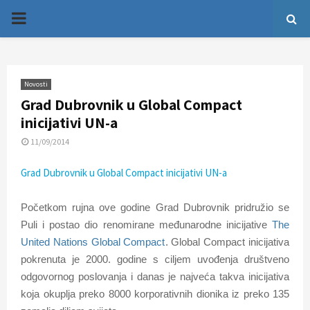
P
R
Novosti
I
Grad Dubrovnik u Global Compact
inicijativi UN-a
M
11/09/2014
A
Grad Dubrovnik u Global Compact inicijativi UN-a
R
Početkom rujna ove godine Grad Dubrovnik pridružio se
Puli i postao dio renomirane međunarodne inicijative
The
Y
United Nations Global Compact
. Global Compact inicijativa
pokrenuta je 2000. godine s ciljem uvođenja društveno
M
odgovornog poslovanja i danas je najveća takva inicijativa
koja okuplja preko 8000 korporativnih dionika iz preko 135