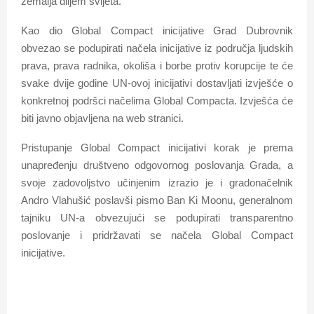
zemalja diljem svijeta.
E
Kao dio Global Compact inicijative Grad Dubrovnik
N
obvezao se podupirati načela inicijative iz područja ljudskih
prava, prava radnika, okoliša i borbe protiv korupcije te će
U
svake dvije godine UN-ovoj inicijativi dostavljati izvješće o
konkretnoj podršci načelima Global Compacta. Izvješća će
biti javno objavljena na web stranici.
Pristupanje Global Compact inicijativi korak je prema
unapređenju društveno odgovornog poslovanja Grada, a
svoje zadovoljstvo učinjenim izrazio je i gradonačelnik
Andro Vlahušić poslavši pismo Ban Ki Moonu, generalnom
tajniku UN-a obvezujući se podupirati transparentno
poslovanje i pridržavati se načela Global Compact
inicijative.