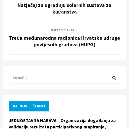
Natječaj za ugradnju solarnih sustava za
kućanstva
SLJEDEĆI ČLANAK
Treća međunarodna radionica Hrvatske udruge
povijesnih gradova (HUPG)
S
e
a
S
r
c
E
h
NAJNOVIJI ČLANCI
f
A
o
JEDNOSTAVNA NABAVA – Organizacija događanja za
r
R
validaciju rezultata participativnog mapiranja,