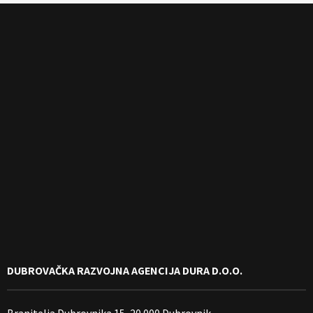
DUBROVAČKA RAZVOJNA AGENCIJA DURA D.O.O.
Branitelja Dubrovnika 15, 20 000 Dubrovnik