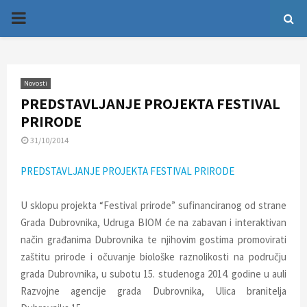
P
R
Novosti
I
PREDSTAVLJANJE PROJEKTA FESTIVAL
PRIRODE
M
31/10/2014
A
PREDSTAVLJANJE PROJEKTA FESTIVAL PRIRODE
R
U sklopu projekta “Festival prirode” sufinanciranog od strane
Grada Dubrovnika, Udruga BIOM će na zabavan i interaktivan
Y
način građanima Dubrovnika te njihovim gostima promovirati
zaštitu prirode i očuvanje biološke raznolikosti na području
M
grada Dubrovnika, u subotu 15. studenoga 2014. godine u auli
Razvojne agencije grada Dubrovnika, Ulica branitelja