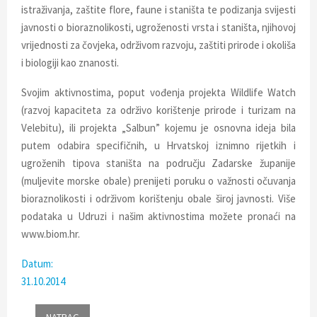
istraživanja, zaštite flore, faune i staništa te podizanja svijesti
javnosti o bioraznolikosti, ugroženosti vrsta i staništa, njihovoj
vrijednosti za čovjeka, održivom razvoju, zaštiti prirode i okoliša
i biologiji kao znanosti.
Svojim aktivnostima, poput vođenja projekta Wildlife Watch
(razvoj kapaciteta za održivo korištenje prirode i turizam na
Velebitu), ili projekta „Salbun” kojemu je osnovna ideja bila
putem odabira specifičnih, u Hrvatskoj iznimno rijetkih i
ugroženih tipova staništa na području Zadarske županije
(muljevite morske obale) prenijeti poruku o važnosti očuvanja
bioraznolikosti i održivom korištenju obale široj javnosti. Više
podataka u Udruzi i našim aktivnostima možete pronaći na
www.biom.hr.
Datum:
31.10.2014