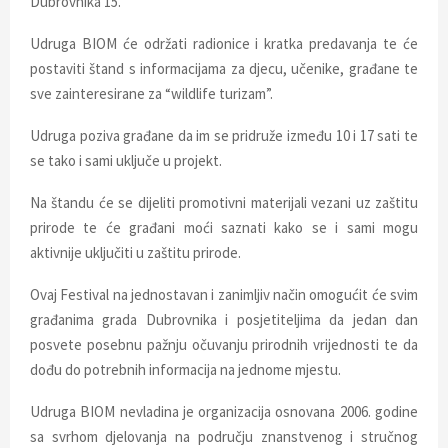
Dubrovnika 15.
E
Udruga BIOM će održati radionice i kratka predavanja te će
N
postaviti štand s informacijama za djecu, učenike, građane te
sve zainteresirane za “wildlife turizam”.
U
Udruga poziva građane da im se pridruže između 10 i 17 sati te
se tako i sami uključe u projekt.
Na štandu će se dijeliti promotivni materijali vezani uz zaštitu
prirode te će građani moći saznati kako se i sami mogu
aktivnije uključiti u zaštitu prirode.
Ovaj Festival na jednostavan i zanimljiv način omogućit će svim
građanima grada Dubrovnika i posjetiteljima da jedan dan
posvete posebnu pažnju očuvanju prirodnih vrijednosti te da
dođu do potrebnih informacija na jednome mjestu.
Udruga BIOM nevladina je organizacija osnovana 2006. godine
sa svrhom djelovanja na području znanstvenog i stručnog