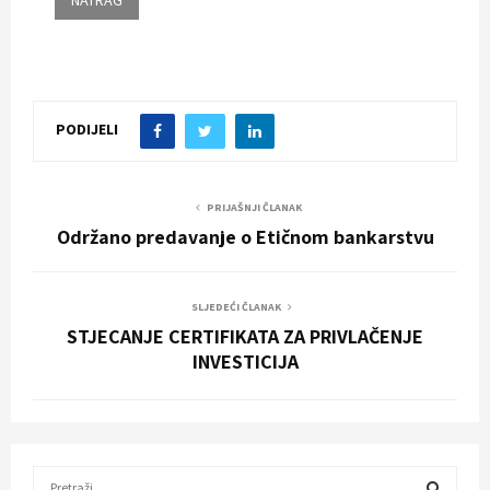
PODIJELI
PRIJAŠNJI ČLANAK
Održano predavanje o Etičnom bankarstvu
SLJEDEĆI ČLANAK
STJECANJE CERTIFIKATA ZA PRIVLAČENJE
INVESTICIJA
S