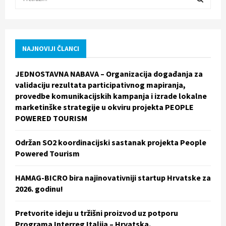
e
a
S
r
c
E
h
NAJNOVIJI ČLANCI
f
A
o
JEDNOSTAVNA NABAVA – Organizacija događanja za
r
R
validaciju rezultata participativnog mapiranja,
:
provedbe komunikacijskih kampanja i izrade lokalne
C
marketinške strategije u okviru projekta PEOPLE
POWERED TOURISM
H
Održan SO2 koordinacijski sastanak projekta People
Powered Tourism
HAMAG-BICRO bira najinovativniji startup Hrvatske za
2026. godinu!
Pretvorite ideju u tržišni proizvod uz potporu
Programa Interreg Italija – Hrvatska.