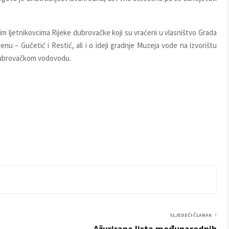
talim ljetnikovcima Rijeke dubrovačke koji su vraćeni u vlasništvo Grada
nu – Gučetić i Restić, ali i o ideji gradnje Muzeja vode na izvorištu
 dubrovačkom vodovodu.
SLJEDEĆI ČLANAK
Ažurirana lista međunarodnih