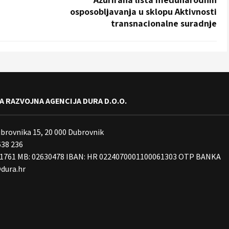
osposobljavanja u sklopu Aktivnosti
transnacionalne suradnje
 RAZVOJNA AGENCIJA DURA D.O.O.
ubrovnika 15, 20 000 Dubrovnik
638 236
01761 MB: 02630478 IBAN: HR 0224070001100061303 OTP BANKA
dura.hr