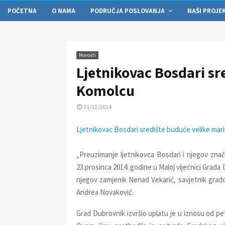
POČETNA
O NAMA
PODRUČJA POSLOVANJA
NAŠI PROJE
Novosti
Ljetnikovac Bosdari sr
Komolcu
31/12/2014
Ljetnikovac Bosdari središte buduće velike mar
„Preuzimanje ljetnikovca Bosdari i njegov znač
23.prosinca 2014. godine u Maloj vijećnici Grada
njegov zamjenik Nenad Vekarić, savjetnik grado
Andrea Novaković.
Grad Dubrovnik izvršio uplatu je u iznosu od pet