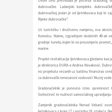
Ovom činu prethodila je potvrda Gradskog vi
dubrovačke. Ladanjski kompleks dubrovačkih
dubrovačkoj jedan je od ljetnikovaca koji bi zaj
Rijeke dubrovačke”.
Uz turističku i društvenu namjenu, ova akvizic
Komolcu. Naime, izgradnjom dodatnih 40-ak ve
gradnje tunela, kojim bi se preusmjerio promet
marine.
Projekt revitalizacije ljetnikovaca gledamo kao j
je direktorica DURA-e Andrea Novaković. Dubrov
niz projekata vezanih uz baštinu financirao sre
za dubrovački renesansni vodovod i Muzej vode
Gradonačelnik je ponovno iznio spremnost 
Sorkočević te nužnost samostalnog upravljanja č
Zamjenik gradonačelnika Nenad Vekarić osvrn
ljetnikovaca s kraja 17. i početka 18. stoljeća. N