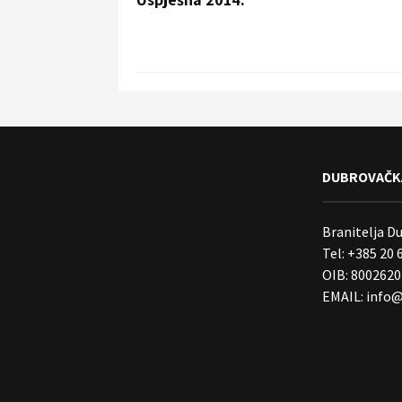
DUBROVAČKA
Branitelja D
Tel: +385 20 
OIB: 800262
EMAIL:
info@