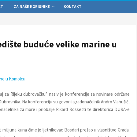
KTI
ZA NAŠE KORISNIKE
KONTAKT
edište buduće velike marine u
ine u Komolcu
aj za Rijeku dubrovačku” naziv je konferencije za novinare održane
 Dubrovnika. Na konferenciju su govorili gradonačelnik Andro Vlahušić,
načelnika za more i priobalje Rikard Rossetti te direktorica DURA-e
 milijuna kuna čime je ljetnikovac Bosdari prešao u vlasništvo Grada.