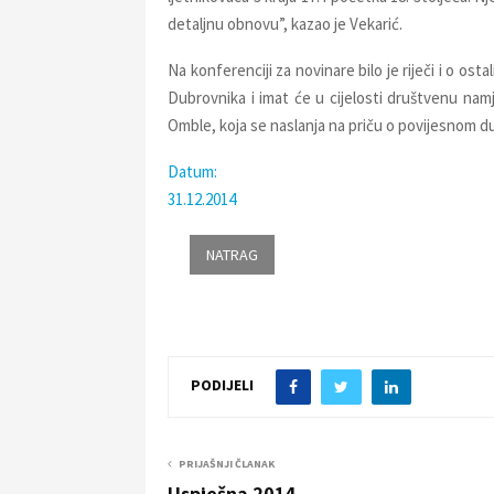
detaljnu obnovu”, kazao je Vekarić.
Na konferenciji za novinare bilo je riječi i o os
Dubrovnika i imat će u cijelosti društvenu namje
Omble, koja se naslanja na priču o povijesnom
Datum:
31.12.2014
PODIJELI
PRIJAŠNJI ČLANAK
Uspješna 2014.