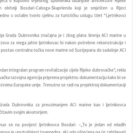
jeća o kupovini vrijednog spomenika ladanjske arhitekture Rijeke
 obitelji Bosdari-Caboga-Škaprlenda koji je smješten u Rijeci
edno s ostalim tvorio cjelinu za turističku uslugu Izlet “Ljetnikovci
ija Grada Dubrovnika značajna je i zbog plana širenja ACI marine u
zova za mega jahte ljetnikovac bi nakon potrebne rekonstrukcije i
, postao centralna točka nove marine od Sustjepana do sadašnje ACI
edan integralan program revitalizacije cijele Rijeke dubrovačke”, rekla
ačka razvojna agencija priprema projektnu dokumentaciju kako bi se
dstvima Europske unije. Trenutno se radi na projektnoj dokumentaciji
.
Grada Dubrovnika za preuzimanjem ACI marine kao i ljetnikovca
itavim svojim akvatorijem.
uo se na povijest ljetnikovca Bosdari. –„To je jedan od mlađih
jegova je unutrašnjost izvanredna, ali i vrlo oštećena pa će zahtijevati