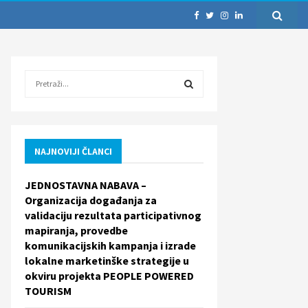
S
e
a
S
r
c
E
h
NAJNOVIJI ČLANCI
f
A
o
JEDNOSTAVNA NABAVA –
r
R
Organizacija događanja za
:
validaciju rezultata participativnog
C
mapiranja, provedbe
komunikacijskih kampanja i izrade
H
lokalne marketinške strategije u
okviru projekta PEOPLE POWERED
TOURISM