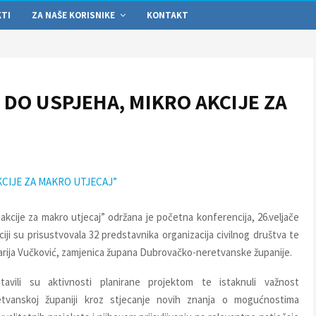
KTI
ZA NAŠE KORISNIKE
KONTAKT
DO USPJEHA, MIKRO AKCIJE ZA
CIJE ZA MAKRO UTJECAJ”
kcije za makro utjecaj” održana je početna konferencija, 26.veljače
ji su prisustvovala 32 predstavnika organizacija civilnog društva te
arija Vučković, zamjenica župana Dubrovačko-neretvanske županije.
avili su aktivnosti planirane projektom te istaknuli važnost
etvanskoj županiji kroz stjecanje novih znanja o mogućnostima