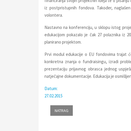
financiranja svojih projektnih ideja te o pisanju
iz postpristupnih fondova. Također, naglašen
volontera.
Nastavno na konferenciju, u sklopu istog proje
edukacijom pokazalo je čak 27 polaznika iz 20
planirano projektom.
Prvi modul edukacije o EU fondovima trajat će
konkretna znanja o fundraisingu, izradi proble
prezentaciju prijavnog obrasca jednog uspješ
natječajne dokumentacije. Edukacija je osmišljen
Datum:
27.02.2015