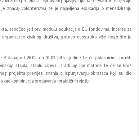
 kvalitetnih projekata i njihovom prijavljivanju na relevantne natječaje
 je značaj volonterstva te je najavljena edukacija o menadžiranju
kta, započeo je i prvi modulu edukacija o EU fondovima. Interes za
 organizacije civilnog društva, gotovo dvostruko više nego što je
 4 dana, od 26.02. do 01.03.2015. godine te će polaznicima pružiti
mskog stabla, stablu ciljeva, izradi logičke matrice te će se kroz
nog projekta prenijeti znanja o ispunjavanju obrazaca koji su dio
a kao kombinacija predavanja i praktičnih vježbi.