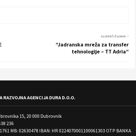
SLJEDEĆI ČLANAK
E
”Jadranska mreža za transfer
tehnologije – TT Adria”
 RAZVOJNA AGENCIJA DURA D.O.O.
ubrovnika 15, 20 000 Dubrovnik
638 236
01761 MB: 02630478 IBAN: HR 0224070001100061303 OTP BANKA