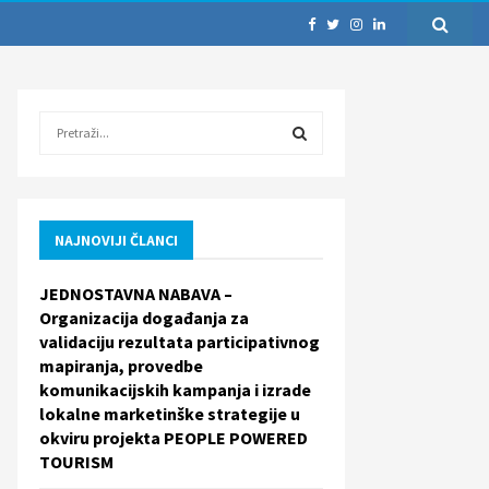
S
e
a
S
r
c
E
h
NAJNOVIJI ČLANCI
f
A
o
JEDNOSTAVNA NABAVA –
r
R
Organizacija događanja za
:
validaciju rezultata participativnog
C
mapiranja, provedbe
komunikacijskih kampanja i izrade
H
lokalne marketinške strategije u
okviru projekta PEOPLE POWERED
TOURISM