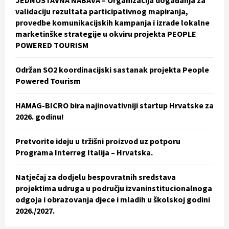
r
R
validaciju rezultata participativnog mapiranja,
:
provedbe komunikacijskih kampanja i izrade lokalne
C
marketinške strategije u okviru projekta PEOPLE
POWERED TOURISM
H
Održan SO2 koordinacijski sastanak projekta People
Powered Tourism
HAMAG-BICRO bira najinovativniji startup Hrvatske za
2026. godinu!
Pretvorite ideju u tržišni proizvod uz potporu
Programa Interreg Italija – Hrvatska.
Natječaj za dodjelu bespovratnih sredstava
projektima udruga u području izvaninstitucionalnoga
odgoja i obrazovanja djece i mladih u školskoj godini
2026./2027.