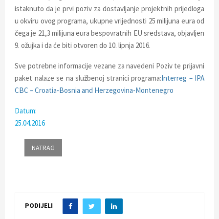
E
istaknuto da je prvi poziv za dostavljanje projektnih prijedloga
u okviru ovog programa, ukupne vrijednosti 25 milijuna eura od
N
čega je 21,3 milijuna eura bespovratnih EU sredstava, objavljen
9. ožujka i da će biti otvoren do 10. lipnja 2016.
U
Sve potrebne informacije vezane za navedeni Poziv te prijavni
paket nalaze se na službenoj stranici programa:
Interreg – IPA
CBC – Croatia-Bosnia and Herzegovina-Montenegro
Datum:
25.04.2016
PODIJELI