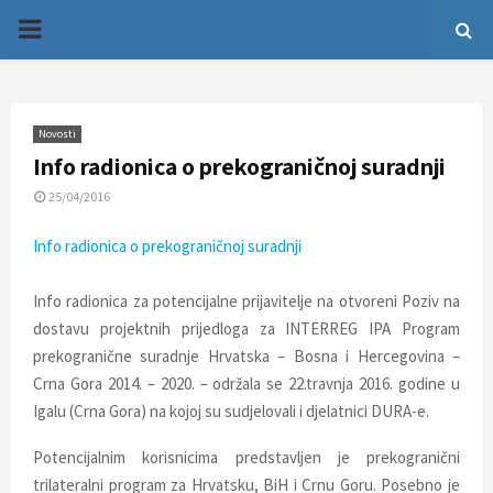
P
R
Novosti
I
Info radionica o prekograničnoj suradnji
25/04/2016
M
Info radionica o prekograničnoj suradnji
A
Info radionica za potencijalne prijavitelje na otvoreni Poziv na
R
dostavu projektnih prijedloga za INTERREG IPA Program
prekogranične suradnje Hrvatska – Bosna i Hercegovina –
Y
Crna Gora 2014. – 2020. – održala se 22.travnja 2016. godine u
Igalu (Crna Gora) na kojoj su sudjelovali i djelatnici DURA-e.
M
Potencijalnim korisnicima predstavljen je prekogranični
trilateralni program za Hrvatsku, BiH i Crnu Goru. Posebno je