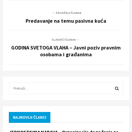
PRIJAŠNJI ČLANAK
Predavanje na temu pasivna kuća
SLJEDEĆI ČLANAK
GODINA SVETOGA VLAHA – Javni poziv pravnim
osobama i građanima
S
e
a
S
r
c
E
h
NAJNOVIJI ČLANCI
f
A
o
JEDNOSTAVNA NABAVA – Organizacija događanja za