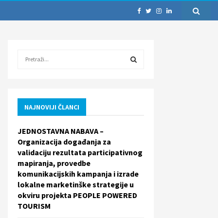
S
e
a
S
r
c
E
h
NAJNOVIJI ČLANCI
f
A
o
JEDNOSTAVNA NABAVA –
r
R
Organizacija događanja za
:
validaciju rezultata participativnog
C
mapiranja, provedbe
komunikacijskih kampanja i izrade
H
lokalne marketinške strategije u
okviru projekta PEOPLE POWERED
TOURISM