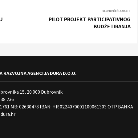
SLJEDEĆI ČLANAK
U
PILOT PROJEKT PARTICIPATIVNOG
BUDŽETIRANJA
 RAZVOJNA AGENCIJA DURA D.O.O.
ubrovnika 15, 20 000 Dubrovnik
638 236
01761 MB: 02630478 IBAN: HR 0224070001100061303 OTP BANKA
dura.hr