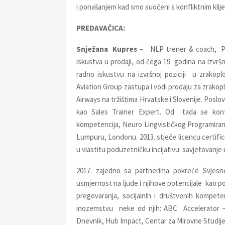
i ponašanjem kad smo suočeni s konfliktnim klij
PREDAVAČICA:
Snježana Kupres
– NLP trener & coach, Pro
iskustva u prodaji, od čega 19 godina na izv
radno iskustvu na izvršnoj poziciji u zrakopl
Aviation Group zastupa i vodi prodaju za zrakopl
Airways na tržištima Hrvatske i Slovenije. Posl
kao Sales Trainer Expert. Od tada se kontin
kompetencija, Neuro Lingvističkog Programiranj
Lumpuru, Londonu. 2013. stječe licencu certifi
u vlastitu poduzetničku incijativu: savjetovanj
2017. zajedno sa partnerima pokreće Svjesn
usmjernost na ljude i njihove potencijale kao po
pregovaranja, socijalnih i društvenih kompete
inozemstvu neke od njih: ABC Accelerator – L
Dnevnik, Hub Impact, Centar za Mirovne Studij