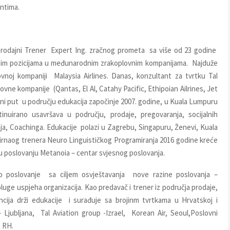
entima.
dajni Trener Expert Ing. zračnog prometa sa više od 23 godine
ršnim pozicijama u međunarodnim zrakoplovnim kompanijama. Najduže
ovnoj kompaniji Malaysia Airlines. Danas, konzultant za tvrtku Tal
ovne kompanije (Qantas, El Al, Catahy Pacific, Ethipoian Ailrines, Jet
ovni put u području edukacija započinje 2007. godine, u Kuala Lumpuru
uirano usavršava u području, prodaje, pregovaranja, socijalnih
a, Coachinga. Edukacije polazi u Zagrebu, Singapuru, Ženevi, Kuala
cirnaog trenera Neuro Linguističkog Programiranja 2016 godine kreće
e u poslovanju Metanoia – centar svjesnog poslovanja.
o poslovanje sa ciljem osvještavanja nove razine poslovanja –
luge uspjeha organizacija. Kao predavač i trener iz područja prodaje,
ncija drži edukacije i surađuje sa brojinm tvrtkama u Hrvatskoj i
jubljana, Tal Aviation group -Izrael, Korean Air, Seoul,Poslovni
e RH.