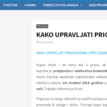
POČETNA
O NAMA
PODRUČJA POSLOVANJA
NAŠI PROJE
Edukacije
KAKO UPRAVLJATI PRI
24/11/2018
KAKO UPRAVLJATI PRIGOVORIMA I PRITUŽBA
Kupac može i ne mora biti u pravu, ali je
kupcima je
primjerena i adekvatna komunik
okviru Startup akademije organiziramo radion
održati u subotu,
24. studeni 2018. godine
u 
sati.
Trajanje radionice je 8 sati.
Prigovori se mogu odnositi na različita pitanja v
proizvoda ili usluge i slično. Postoje kupci ko