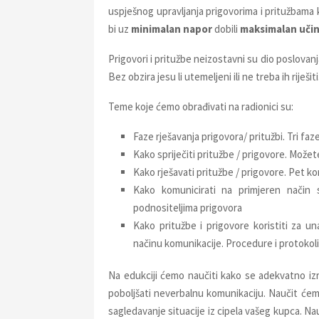
uspješnog upravljanja prigovorima i pritužbama
bi uz
minimalan napor
dobili
maksimalan uči
Prigovori i pritužbe neizostavni su dio poslovanja
Bez obzira jesu li utemeljeni ili ne treba ih riješiti
Teme koje ćemo obrađivati na radionici su:
Faze rješavanja prigovora/ pritužbi. Tri faze
Kako spriječiti pritužbe / prigovore. Možete
Kako rješavati pritužbe / prigovore. Pet k
Kako komunicirati na primjeren način 
podnositeljima prigovora
Kako pritužbe i prigovore koristiti za u
načinu komunikacije. Procedure i protokoli 
Na edukciji ćemo naučiti kako se adekvatno iz
poboljšati neverbalnu komunikaciju. Naučit ćem
sagledavanje situacije iz cipela vašeg kupca. Na