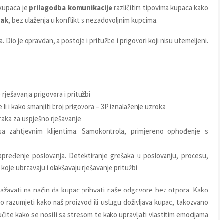
 kupaca je
prilagodba komunikacije
različitim tipovima kupaca kako
nak
, bez ulaženja u konflikt s nezadovoljnim kupcima.
. Dio je opravdan, a postoje i pritužbe i prigovori koji nisu utemeljeni.
.
 rješavanja prigovora i pritužbi
 li i kako smanjiti broj prigovora – 3P iznalaženje uzroka
oraka za uspješno rješavanje
sa zahtjevnim klijentima. Samokontrola, primjereno ophođenje s
napređenje poslovanja. Detektiranje grešaka u poslovanju, procesu,
koje ubrzavaju i olakšavaju rješavanje pritužbi
ražavati na način da kupac prihvati naše odgovore bez otpora. Kako
o razumjeti kako naš proizvod ili uslugu doživljava kupac, takozvano
učite kako se nositi sa stresom te kako upravljati vlastitim emocijama