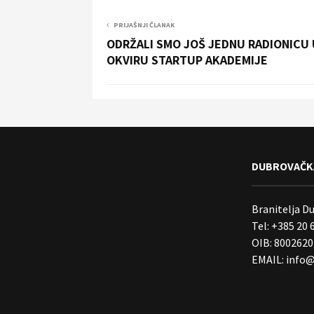
PRIJAŠNJI ČLANAK
ODRŽALI SMO JOŠ JEDNU RADIONICU 
OKVIRU STARTUP AKADEMIJE
DUBROVAČKA
Branitelja D
Tel: +385 20 
OIB: 800262
EMAIL:
info@