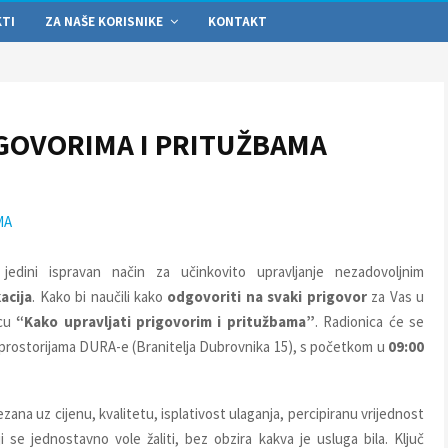
KTI
ZA NAŠE KORISNIKE
KONTAKT
GOVORIMA I PRITUŽBAMA
MA
dini ispravan način za učinkovito upravljanje nezadovoljnim
acija
. Kako bi naučili kako
odgovoriti na svaki prigovor
za Vas u
icu
“Kako upravljati prigovorim i pritužbama”
. Radionica će se
prostorijama DURA-e (Branitelja Dubrovnika 15), s početkom u
09:00
ezana uz cijenu, kvalitetu, isplativost ulaganja, percipiranu vrijednost
ji se jednostavno vole žaliti, bez obzira kakva je usluga bila. Ključ