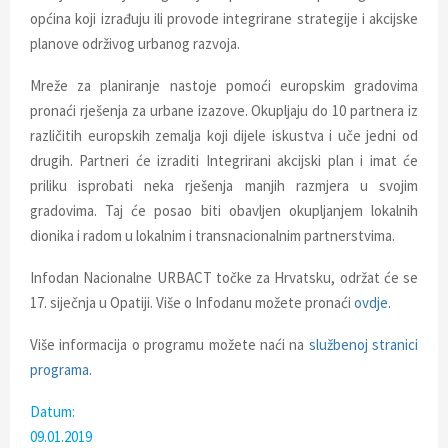
E
općina koji izrađuju ili provode integrirane strategije i akcijske
planove održivog urbanog razvoja.
N
Mreže za planiranje nastoje pomoći europskim gradovima
pronaći rješenja za urbane izazove. Okupljaju do 10 partnera iz
U
različitih europskih zemalja koji dijele iskustva i uče jedni od
drugih. Partneri će izraditi Integrirani akcijski plan i imat će
priliku isprobati neka rješenja manjih razmjera u svojim
gradovima. Taj će posao biti obavljen okupljanjem lokalnih
dionika i radom u lokalnim i transnacionalnim partnerstvima.
Infodan Nacionalne URBACT točke za Hrvatsku, održat će se
17. siječnja u Opatiji. Više o Infodanu možete pronaći
ovdje
.
Više informacija o programu možete naći na
službenoj stranici
programa
.
Datum:
09.01.2019