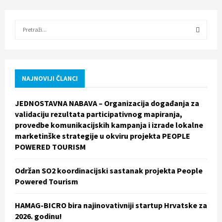
S
e
a
S
r
c
E
h
NAJNOVIJI ČLANCI
f
A
o
JEDNOSTAVNA NABAVA – Organizacija događanja za
r
R
validaciju rezultata participativnog mapiranja,
:
provedbe komunikacijskih kampanja i izrade lokalne
C
marketinške strategije u okviru projekta PEOPLE
POWERED TOURISM
H
Održan SO2 koordinacijski sastanak projekta People
Powered Tourism
HAMAG-BICRO bira najinovativniji startup Hrvatske za
2026. godinu!