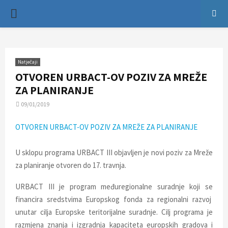
P
R
Natječaji
I
OTVOREN URBACT-OV POZIV ZA MREŽE
ZA PLANIRANJE
M
09/01/2019
A
OTVOREN URBACT-OV POZIV ZA MREŽE ZA PLANIRANJE
R
U sklopu programa URBACT III objavljen je novi poziv za Mreže
za planiranje otvoren do 17. travnja.
Y
URBACT III je program međuregionalne suradnje koji se
financira sredstvima Europskog fonda za regionalni razvoj
M
unutar cilja Europske teritorijalne suradnje. Cilj programa je
razmjena znanja i izgradnja kapaciteta europskih gradova i