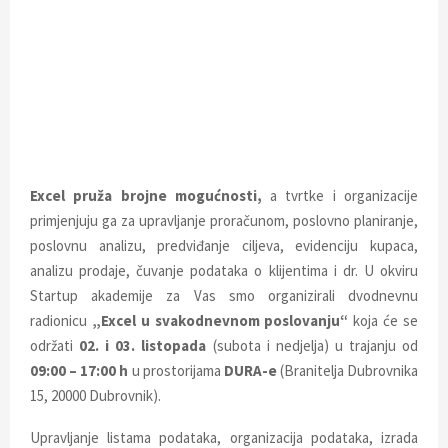
E
N
U
Excel pruža brojne mogućnosti,
a tvrtke i organizacije
primjenjuju ga za upravljanje proračunom, poslovno planiranje,
poslovnu analizu, predviđanje ciljeva, evidenciju kupaca,
analizu prodaje, čuvanje podataka o klijentima i dr. U okviru
Startup akademije za Vas smo organizirali dvodnevnu
radionicu
„Excel u svakodnevnom poslovanju“
koja će se
održati
02. i 03. listopada
(subota i nedjelja) u trajanju od
09:00 – 17:00 h
u prostorijama
DURA-e
(Branitelja Dubrovnika
15, 20000 Dubrovnik).
Upravljanje listama podataka, organizacija podataka, izrada