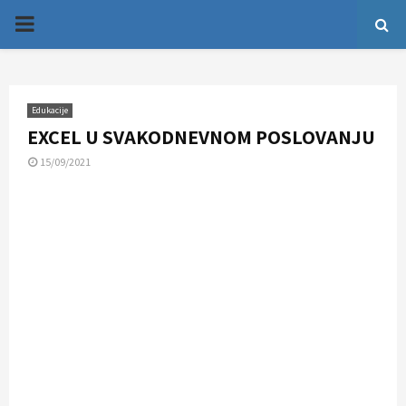
P
R
Edukacije
I
EXCEL U SVAKODNEVNOM POSLOVANJU
15/09/2021
M
A
R
Y
M