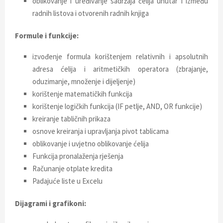
oblikovanje i uređivanje sadržaja ćelija unutar i između
radnih listova i otvorenih radnih knjiga
Formule i funkcije:
izvođenje formula korištenjem relativnih i apsolutnih
adresa ćelija i aritmetičkih operatora (zbrajanje,
oduzimanje, množenje i dijeljenje)
korištenje matematičkih funkcija
korištenje logičkih funkcija (IF petlje, AND, OR funkcije)
kreiranje tabličnih prikaza
osnove kreiranja i upravljanja pivot tablicama
oblikovanje i uvjetno oblikovanje ćelija
Funkcija pronalaženja rješenja
Računanje otplate kredita
Padajuće liste u Excelu
Dijagrami i grafikoni: