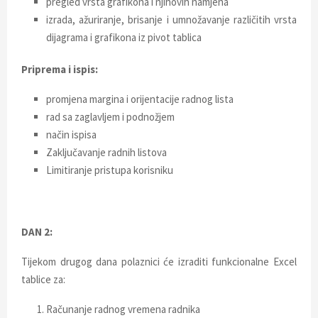
pregled vrsta grafikona i njihovih namjena
izrada, ažuriranje, brisanje i umnožavanje različitih vrsta
dijagrama i grafikona iz pivot tablica
Priprema i ispis:
promjena margina i orijentacije radnog lista
rad sa zaglavljem i podnožjem
način ispisa
Zaključavanje radnih listova
Limitiranje pristupa korisniku
DAN 2:
Tijekom drugog dana polaznici će izraditi funkcionalne Excel
tablice za:
Računanje radnog vremena radnika