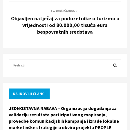
SLJEDEĆI ČLANAK
Objavljen natječaj za poduzetnike u turizmu u
vrijednosti od 80.000,00 tisuća eura
bespovratnih sredstava
S
e
a
S
r
c
E
h
NAJNOVIJI ČLANCI
f
A
o
JEDNOSTAVNA NABAVA – Organizacija događanja za
r
R
validaciju rezultata participativnog mapiranja,
:
provedbe komunikacijskih kampanja i izrade lokalne
C
marketinške strategije u okviru projekta PEOPLE