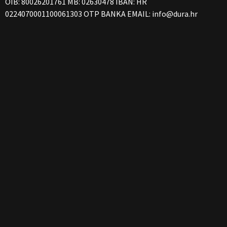
OIB: 80026201761 MB: 02630478 IBAN: HR
0224070001100061303 OTP BANKA EMAIL:
info@dura.hr