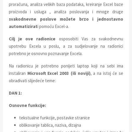
proračuna, analiza velikih baza podataka, kreiranje Excel baze
proizvoda i usluga , analiza poslovanja i mnoge druge
svakodnevne poslove možete brzo i jednostavno
automatizirat
i pomoću Excel-a.
Cilj je ove radionice
osposobiti Vas za svakodnevnu
upotrebu Excela u poslu, a za sudjelovanje na radionici
potrebno je osnovno poznavanje Excela.
Na radionicu je potrebno ponijeti laptop koji na sebi ima
instaliran
Microsoft Excel 2003 (ili noviji)
, a na istoj će se
obrađivati slijedeće teme:
DAN 1:
Osnovne funkcije:
tekstualne funkcije, postavke stranice
oblikovanje tablica, naziva, dizajna