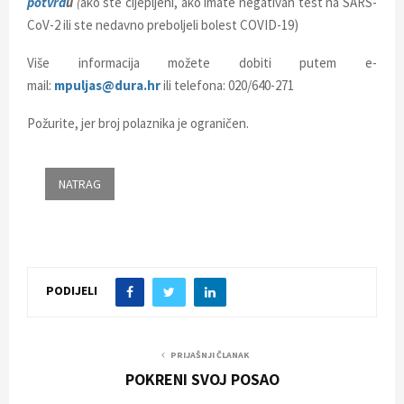
potvrd
u
(
ako ste cijepljeni, ako imate negativan test na SARS-
CoV-2 ili ste nedavno preboljeli bolest COVID-19)
Više informacija možete dobiti putem e-
mail:
mpuljas@dura.hr
ili telefona: 020/640-271
Požurite, jer broj polaznika je ograničen.
PODIJELI
PRIJAŠNJI ČLANAK
POKRENI SVOJ POSAO