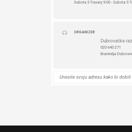
Subota 5 Travanj 9:00 - Subota 5 T
Od protivnika izgraditi sur
Trening obuhvaća
tri osnovne cj
situacijama. Sudionici će se upo
obrazaca za efikasnu komunikaciju
ORGANIZER
Nakon ovog treninga, znat ćete toč
Dubrovačka raz
da prebrodi trenutni impuls. Svrha
020 640 271
situacijama,
izgraditi suradničk
Branitelja Dubrovn
PREDAVAČ:
SANDRO KRALJEVI
Sandro se bavi primijenjenom posl
majstor i
coach
, prakticira
mindful
Posjeduje više od 50 certifikata i 
psihološkog priručnika
„Kako pre
stručnim skupovima.
Prijave za radionicu zaprimaju se
Više informacija možete dobiti pu
Broj polaznika ograničen je, st
*Projekt “Startup akademija” finan