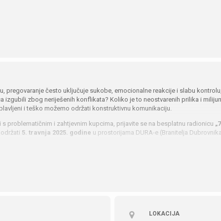
 pregovaranje često uključuje sukobe, emocionalne reakcije i slabu kontrolu
 izgubili zbog neriješenih konflikata? Koliko je to neostvarenih prilika i milijun
avljeni i teško možemo održati konstruktivnu komunikaciju.
i s problematičnim i zahtjevnim kupcima, prijavite se na besplatnu radionicu
„
 održati
5. travnja 2025. godine
u prostorijama DURA-e (Branitelja Dubrovnika
pregovaračke rezultate i u izazovnim situacijama s „teškim“ kupcima, kroz prepo
m je cilj?
i” kupci
reakcijama i kontrolirati bijes tijekom verbalnog napada?
LOKACIJA
ivne sugovornike i kanalizirati razgovor prema
win-win
ishodu?