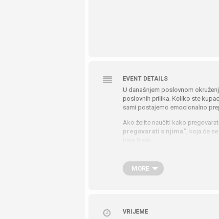
EVENT DETAILS
U današnjem poslovnom okruženju,
poslovnih prilika. Koliko ste kupaca
sami postajemo emocionalno prepl
Ako želite naučiti kako pregovarat
pregovarati s njima“
, koja će se
traje 8 sati.
Cilj je radionice postići izvrsne 
MORE
Tko su „teški“ kupci i što i
Taktike koje koriste “tešk
Kako upravljati vlastitim 
VRIJEME
Kako neutralizirati agres