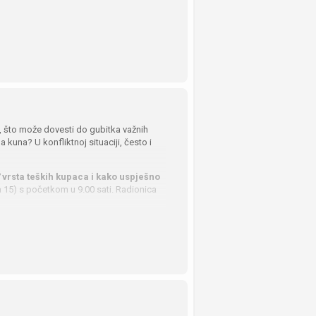
, što može dovesti do gubitka važnih
a kuna? U konfliktnoj situaciji, često i
7 vrsta teških kupaca i kako uspješno
 15) s početkom u 9.00 sati. Radionica
znavanje: