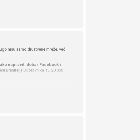
 dugo nisu samo društvene mreže, već
ako napraviti dobar Facebook i
si Branitelja Dubrovnika 15, 20 000
s osmišljavanja i pokretanja marketing
ašavanje. Polaznici će raditi na
nirati budžet te kreirati oglase.