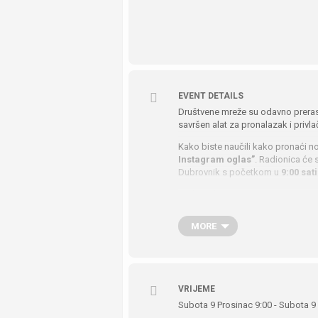
EVENT DETAILS
Društvene mreže su odavno prerasl
savršen alat za pronalazak i privla
Kako biste naučili kako pronaći 
Instagram oglas”
. Radionica će 
Dubrovnik s početkom u
9:00 sati
Kada se koristi pametno i ispravn
kampanja može biti kompliciran. Na
praktičnim primjerima, saznati razl
MORE
Polaznici će do kraja ove radio
Korištenje sučelja za Fa
Definiranje ciljeva, način
VRIJEME
Subota 9 Prosinac 9:00 - Subota 9
Pronalazak ciljne skupine