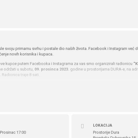
e svoju primarnu svrhu i postale dio naših života. Facebook i Instagram već
čenje novih korisnika i kupaca.
nove kupce putem Facebooka i Instagrama za vas smo organizirali radionicu
“K
se održati u subotu,
09. prosinca 2023.
godine u prostorijama DURA-e, na adre
.
Radionica traje 8 sati.
o, Facebook pruža ogroman potencijal za rast poslovanja. Međutim, sam proce
 radionici ćete naučiti sve bitne korake za uspješno Facebook i Instagram ogl
ičite taktike za oglašavanje, upoznati se s tipovima kampanja i naučiti kako pla
nice svladati:
cebook oglašavanje,
a plaćanja i budžetiranje oglašavanja,
LOKACIJA
 Prosinac 17:00
Prostorije Dura
 i različite mogućnosti
targetiranja
,
Branitelja Dubrovnika 15