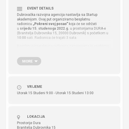
EVENT DETAILS
Dubrovačka razvojna agencija nastavlja sa Startup
akademijom. Ovaj put organiziramo besplatnu
radionicu
„Pokreni svoj posao”
koja će se održati
u
srijedu 15. studenoga 2022.g.
u prostorijama DURA-e
(Branitelja Dubrovnika 15, 20000 Dubrovnik) s početkom u
10:00
sati. Radionica će trajati 3 sata.
Besplatna interaktivna radionica namijenjena je osobama
koje planiraju pokrenuti vlastiti posao, a na njoj će
biti prezentirane prednosti i nedostaci pojedinog oblika
organiziranog poslovanja s troškovnog aspekta te
MORE
propisanih obveznih uvjeta koji su potrebni za obavljanje
pojedine vrste djelatnosti. Također je namijenjena i
poduzetnicima početnicima koji se ne snalaze u „šumi“
propisa ili koji nisu upoznati s mjerama poticanja
zapošljavanja i sličnim oblicima značajnih zakonom
VRIJEME
dopuštenih ušteda.
Utorak 15 Studeni 9:00 - Utorak 15 Studeni 13:00
Sudionici će na radionici dobiti odgovore na pitanja koja
budući poduzetnici najčešće postavljaju:
Koji su ključni faktori za ispravan odabir vrste
organizacije? Nekome je bolje otvoriti obrt, nekome d.o.o.,
LOKACIJA
a kako odlučiti što je za mene najbolje?
Prostorije Dura
Branitelja Dubrovnika 15