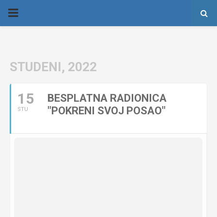
P
R
I
STUDENI, 2022
M
15
BESPLATNA RADIONICA
"POKRENI SVOJ POSAO"
STU
A
R
Y
M