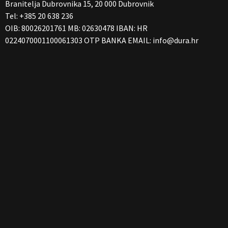
Branitelja Dubrovnika 15, 20 000 Dubrovnik
Ekonomskom fakultetu u Zagrebu.
Tel: +385 20 638 236
Prijave se zaprimaju putem
online
PRIJAVNICE
.
OIB: 80026201761 MB: 02630478 IBAN: HR
Za više informacija možete nas kontaktirati na:
0224070001100061303 OTP BANKA EMAIL:
info@dura.hr
E-mail:
mpuljas@dura.hr
Telefon: 020/640-271
Broj polaznika ograničen je, stoga požurite!