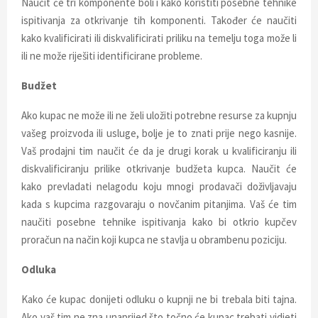
Naučit će tri komponente boli i kako koristiti posebne tehnike
ispitivanja za otkrivanje tih komponenti. Također će naučiti
kako kvalificirati ili diskvalificirati priliku na temelju toga može li
ili ne može riješiti identificirane probleme.
Budžet
Ako kupac ne može ili ne želi uložiti potrebne resurse za kupnju
vašeg proizvoda ili usluge, bolje je to znati prije nego kasnije.
Vaš prodajni tim naučit će da je drugi korak u kvalificiranju ili
diskvalificiranju prilike otkrivanje budžeta kupca. Naučit će
kako prevladati nelagodu koju mnogi prodavači doživljavaju
kada s kupcima razgovaraju o novčanim pitanjima. Vaš će tim
naučiti posebne tehnike ispitivanja kako bi otkrio kupčev
proračun na način koji kupca ne stavlja u obrambenu poziciju.
Odluka
Kako će kupac donijeti odluku o kupnji ne bi trebala biti tajna.
Ako vaš tim ne zna unaprijed što točno će kupac trebati vidjeti