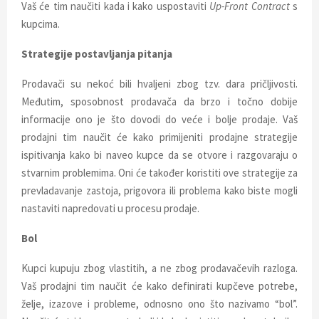
Vaš će tim naučiti kada i kako uspostaviti
Up-Front Contract
s
kupcima.
Strategije postavljanja pitanja
Prodavači su nekoć bili hvaljeni zbog tzv. dara pričljivosti.
Međutim, sposobnost prodavača da brzo i točno dobije
informacije ono je što dovodi do veće i bolje prodaje. Vaš
prodajni tim naučit će kako primijeniti prodajne strategije
ispitivanja kako bi naveo kupce da se otvore i razgovaraju o
stvarnim problemima. Oni će također koristiti ove strategije za
prevladavanje zastoja, prigovora ili problema kako biste mogli
nastaviti napredovati u procesu prodaje.
Bol
Kupci kupuju zbog vlastitih, a ne zbog prodavačevih razloga.
Vaš prodajni tim naučit će kako definirati kupčeve potrebe,
želje, izazove i probleme, odnosno ono što nazivamo “bol”.