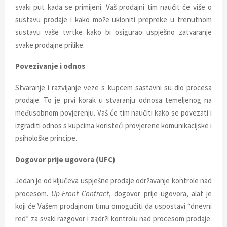
svaki put kada se primijeni. Vaš prodajni tim naučit će više o
sustavu prodaje i kako može ukloniti prepreke u trenutnom
sustavu vaše tvrtke kako bi osigurao uspješno zatvaranje
svake prodajne prilike.
Povezivanje i odnos
Stvaranje i razvijanje veze s kupcem sastavni su dio procesa
prodaje. To je prvi korak u stvaranju odnosa temeljenog na
međusobnom povjerenju. Vaš će tim naučiti kako se povezati i
izgraditi odnos s kupcima koristeći provjerene komunikacijske i
psihološke principe.
Dogovor prije ugovora (UFC)
Jedan je od ključeva uspješne prodaje održavanje kontrole nad
procesom.
Up-Front Contract
, dogovor prije ugovora, alat je
koji će Vašem prodajnom timu omogućiti da uspostavi “dnevni
red” za svaki razgovor i zadrži kontrolu nad procesom prodaje.