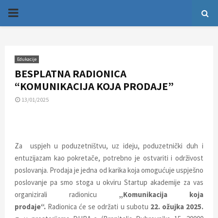
P
R
Edukacije
I
BESPLATNA RADIONICA
“KOMUNIKACIJA KOJA PRODAJE”
M
13/01/2025
A
R
Za uspjeh u poduzetništvu, uz ideju, poduzetnički duh i
entuzijazam kao pokretače, potrebno je ostvariti i održivost
Y
poslovanja. Prodaja je jedna od karika koja omogućuje uspješno
poslovanje pa smo stoga u okviru Startup akademije za vas
M
organizirali radionicu
„
Komunikacija koja
prodaje
“.
Radionica će se održati u subotu
22. ožujka 2025.