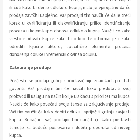
ili čuti kako bi donio odluku o kupnji, malo je vjerojatno da će
prodaja završiti uspješno. Vaš prodajni tim naučit će da je treći
korak u kvalificiranju ili diskvalificiranju prilike identificiranje
procesa u kojem kupci donose odluke o kupnji. Naučit će kako
vješto ispitivati ​​kupce kako bi otkrio te informacije i kako
odrediti ključne aktere, specifične elemente procesa
donošenja odluke i vremenski okvir za odluku.
Zatvaranje prodaje
Prečesto se prodaja gubi jer prodavač nije znao kada prestati
govoriti. Vaš prodajni tim će naučiti kako predstaviti svoj
proizvod ili uslugu na način koji je u skladu s prioritetima kupca.
Naučit će kako povećati svoje šanse za zaključivanje prodaje.
Vaš tim naučit će kako dobiti odluku i spriječiti grižnju savjesti
kupca. Konačno, vaš prodajni tim naučit će kako postaviti
temelje za buduće poslovanje i dobiti preporuke od novog
kupca.