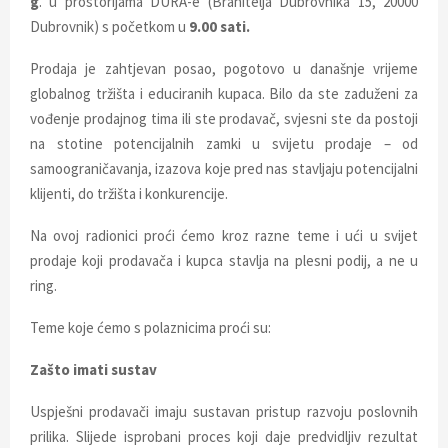
g
. u prostorijama DURA-e (Branitelja Dubrovnika 15, 20000
E
Dubrovnik) s početkom u
9
.00 sati.
N
Prodaja je zahtjevan posao, pogotovo u današnje vrijeme
globalnog tržišta i educiranih kupaca. Bilo da ste zaduženi za
U
vođenje prodajnog tima ili ste prodavač, svjesni ste da postoji
na stotine potencijalnih zamki u svijetu prodaje – od
samoograničavanja, izazova koje pred nas stavljaju potencijalni
klijenti, do tržišta i konkurencije.
Na ovoj radionici proći ćemo kroz razne teme i ući u svijet
prodaje koji prodavača i kupca stavlja na plesni podij, a ne u
ring.
Teme koje ćemo s polaznicima proći su:
Zašto imati sustav
Uspješni prodavači imaju sustavan pristup razvoju poslovnih
prilika. Slijede isprobani proces koji daje predvidljiv rezultat