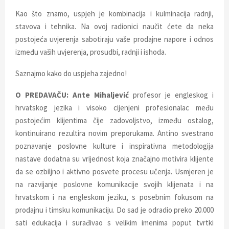
Kao što znamo, uspjeh je kombinacija i kulminacija radnji,
stavova i tehnika. Na ovoj radionici naučit ćete da neka
postojeća uvjerenja sabotiraju vaše prodajne napore i odnos
između vaših uvjerenja, prosudbi, radnji i ishoda.
Saznajmo kako do uspjeha zajedno!
O PREDAVAČU:
Ante Mihaljević
profesor je engleskog i
hrvatskog jezika i visoko cijenjeni profesionalac među
postojećim klijentima čije zadovoljstvo, između ostalog,
kontinuirano rezultira novim preporukama. Antino svestrano
poznavanje poslovne kulture i inspirativna metodologija
nastave dodatna su vrijednost koja značajno motivira klijente
da se ozbiljno i aktivno posvete procesu učenja. Usmjeren je
na razvijanje poslovne komunikacije svojih klijenata i na
hrvatskom i na engleskom jeziku, s posebnim fokusom na
prodajnu i timsku komunikaciju. Do sad je odradio preko 20.000
sati edukacija i surađivao s velikim imenima poput tvrtki