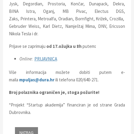
Jysk, Degordian, Prostoria, Končar, Dunapack, Dekra,
BINA Istra, Oganj, MB Pivac, Electus DGS,
Zaks, Printera, Metroalfa, Oradian, Bornfight, Križek, Crozilla,
Gebruder Weiss, Karl Dietz, Namještaj Mima, DNV, Ericsson
Nikola Tesla i dr.
Prijave se zaprimaju
od 17.ožujka u 8h
putem
:
Online
:
PRIJAVNICA
Više informacija možete dobiti putem e-
maila
mpuljas@dura.hr
ili telefona 020/640-271.
Broj polaznika ograničen je, stoga požurite!
*Projekt “Startup akademija” financiran je od strane Grada
Dubrovnika.