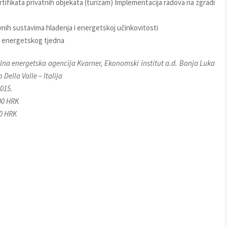
rtifikata privatnih objekata (turizam) Implementacija radova na zgradi
nih sustavima hlađenja i energetskoj učinkovitosti
og energetskog tjedna
na energetska agencija Kvarner, Ekonomski institut a.d. Banja Luka
Della Valle – Italija
2015.
00 HRK
00 HRK