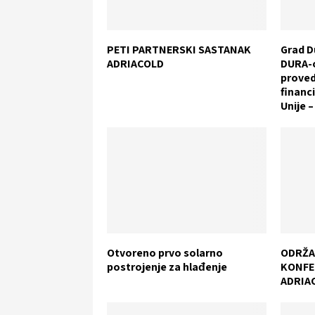
PETI PARTNERSKI SASTANAK
Grad D
ADRIACOLD
DURA-
proved
financ
Unije 
Otvoreno prvo solarno
ODRŽA
postrojenje za hlađenje
KONFE
ADRIA