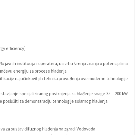
gy efficiency)
 javnih institucija i operatera, u svrhu širenja znanja o potencijalima
sunčevu energiju za procese hlađenja.
ifikacije najučinkovitijih tehnika provođenja ove moderne tehnologije
ostavljanje specijaliziranog postrojenja za hlađenje snage 35 – 200 kW
 poslužiti za demonstraciju tehnologije solarnog hlađenja.
ova za sustav difuznog hlađenja na zgradi Vodovoda