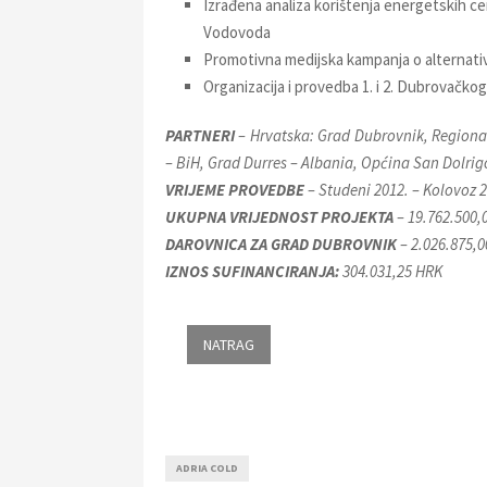
Izrađena analiza korištenja energetskih ce
Vodovoda
Promotivna medijska kampanja o alternativ
Organizacija i provedba 1. i 2. Dubrovačk
PARTNERI
– Hrvatska: Grad Dubrovnik, Regional
– BiH, Grad Durres – Albania, Općina San Dolrigo 
VRIJEME PROVEDBE
– Studeni 2012. – Kolovoz 
UKUPNA VRIJEDNOST PROJEKTA
– 19.762.500,
DAROVNICA ZA GRAD DUBROVNIK
– 2.026.875,
IZNOS SUFINANCIRANJA:
304.031,25 HRK
ADRIA COLD