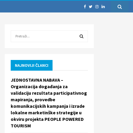
S
e
a
S
r
c
E
h
NAJNOVIJI ČLANCI
f
A
o
JEDNOSTAVNA NABAVA –
r
R
Organizacija događanja za
:
validaciju rezultata participativnog
C
mapiranja, provedbe
komunikacijskih kampanja i izrade
H
lokalne marketinške strategije u
okviru projekta PEOPLE POWERED
TOURISM