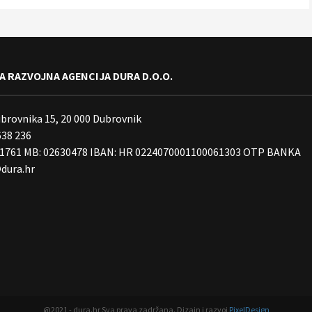
 RAZVOJNA AGENCIJA DURA D.O.O.
ubrovnika 15, 20 000 Dubrovnik
638 236
01761 MB: 02630478 IBAN: HR 0224070001100061303 OTP BANKA
dura.hr
@2021 - dura.hr Sva prava zadržana. Dizajn i razvoj
PixelDesign