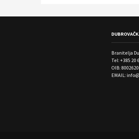
DUBROVAČKA
Branitelja D
Tel: +385 20 
OIB: 800262
EMAIL:
info@