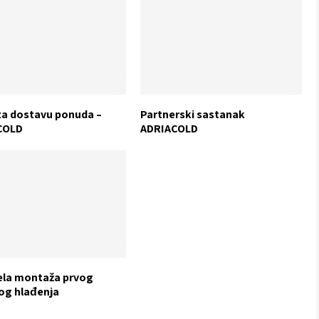
za dostavu ponuda –
Partnerski sastanak
COLD
ADRIACOLD
la montaža prvog
og hlađenja