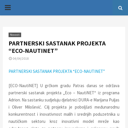
P
R
Novosti
I
PARTNERSKI SASTANAK PROJEKTA
“ECO-NAUTINET”
M
04/04/2018
A
PARTNERSKI SASTANAK PROJEKTA “ECO-NAUTINET”
R
[ECO-NautiNET] U grčkom gradu Patras danas se održava
partnerski sastanak projekta „Eco – NautiNET“ iz programa
Y
Adrion. Na sastanku sudjeluju djelatnici DURA-e Marijana Puljas
i Oliver Milošević. Cilj projekta je poboljšati međunarodnu
M
konkurentnost i inovativnost malih i srednjih poduzetnika u
nautičkom sektoru kroz inovativni model mreže kao