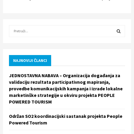
S
e
a
S
r
c
E
h
NAJNOVIJI ČLANCI
f
A
o
JEDNOSTAVNA NABAVA – Organizacija događanja za
r
R
validaciju rezultata participativnog mapiranja,
:
provedbe komunikacijskih kampanja i izrade lokalne
C
marketinške strategije u okviru projekta PEOPLE
POWERED TOURISM
H
Održan SO2 koordinacijski sastanak projekta People
Powered Tourism