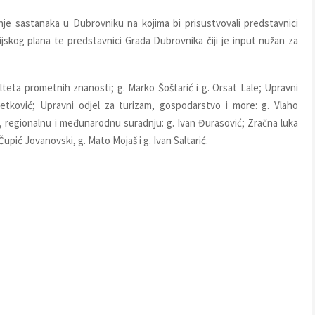
nje sastanaka u Dubrovniku na kojima bi prisustvovali predstavnici
jskog plana te predstavnici Grada Dubrovnika čiji je input nužan za
lteta prometnih znanosti; g. Marko Šoštarić i g. Orsat Lale; Upravni
etković; Upravni odjel za turizam, gospodarstvo i more: g. Vlaho
 regionalnu i međunarodnu suradnju: g. Ivan Đurasović; Zračna luka
pić Jovanovski, g. Mato Mojaš i g. Ivan Saltarić.