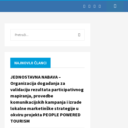
S
e
a
S
r
c
E
h
NAJNOVIJI ČLANCI
f
A
o
JEDNOSTAVNA NABAVA –
r
R
Organizacija događanja za
:
validaciju rezultata participativnog
C
mapiranja, provedbe
komunikacijskih kampanja i izrade
H
lokalne marketinške strategije u
okviru projekta PEOPLE POWERED
TOURISM