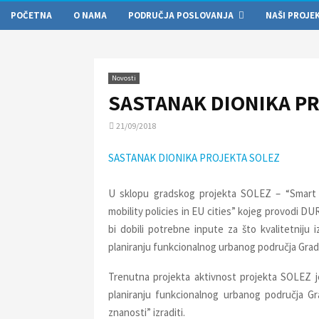
POČETNA
O NAMA
PODRUČJA POSLOVANJA
NAŠI PROJE
Novosti
SASTANAK DIONIKA P
21/09/2018
SASTANAK DIONIKA PROJEKTA SOLEZ
U sklopu gradskog projekta SOLEZ – “Smart
mobility policies in EU cities” kojeg provodi DU
bi dobili potrebne inpute za što kvalitetniju
planiranju funkcionalnog urbanog područja Grad
Trenutna projekta aktivnost projekta SOLEZ je
planiranju funkcionalnog urbanog područja G
znanosti” izraditi.