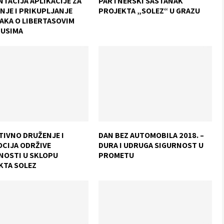
TACIJA APLIKACIJE ZA
PARTNERSKI SASTANAK
NJE I PRIKUPLJANJE
PROJEKTA „SOLEZ“ U GRAZU
AKA O LIBERTASOVIM
USIMA
TIVNO DRUŽENJE I
DAN BEZ AUTOMOBILA 2018. –
CIJA ODRŽIVE
DURA I UDRUGA SIGURNOST U
NOSTI U SKLOPU
PROMETU
KTA SOLEZ