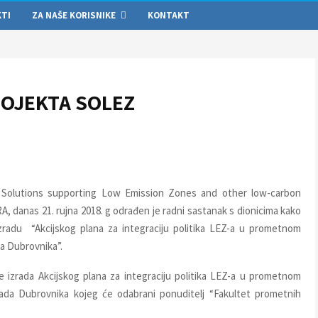
KTI
ZA NAŠE KORISNIKE
KONTAKT
ROJEKTA SOLEZ
 Solutions supporting Low Emission Zones and other low-carbon
RA, danas 21. rujna 2018. g odrađen je radni sastanak s dionicima kako
 izradu “Akcijskog plana za integraciju politika LEZ-a u prometnom
a Dubrovnika”.
 izrada Akcijskog plana za integraciju politika LEZ-a u prometnom
rada Dubrovnika kojeg će odabrani ponuditelj “Fakultet prometnih