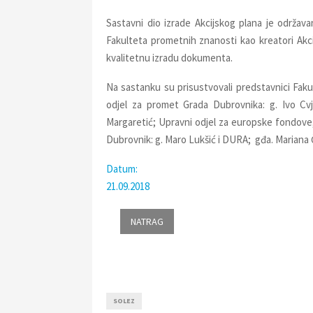
Sastavni dio izrade Akcijskog plana je održava
Fakulteta prometnih znanosti kao kreatori Akci
kvalitetnu izradu dokumenta.
Na sastanku su prisustvovali predstavnici Faku
odjel za promet Grada Dubrovnika: g. Ivo Cvj
Margaretić; Upravni odjel za europske fondove,
Dubrovnik: g. Maro Lukšić i DURA; gđa. Mariana Ču
Datum:
21.09.2018
SOLEZ