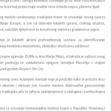
gencija DURA i Udruga Kinookus utemeljen je na Slow Food konceptu
u hrani koji prepoznaje snažne veze između nepca, planeta i ljudi.
vog modela vrednovanja tradicijske hrane te stvaranje novog saveza
išnje Europe, a sve na dobrobit lokalnih uprava, civilnog društva,
a, uslužnih djelatnosti te kreativnog sektora i građanstva uopće.
nje je lokalnih aktera prehrambenog sustava za identificiranje
i koja kombinira ekonomsku, ekološku i društvenu održivost.
ojne agencije DURA-e, Ana-Marija Pilato, istaknula je važnost ovog
skih područja te usklađenost njegove temeljne filozofije s vizijom
a pod geslom
Respect the City
.
trening uveo kušanjem mantale koje je poslužilo kako bi prisutni kroz
ana okusom i mirisom ove čuvene slastice dubrovačke gastronomije
tradicijska jela te njihovu ukorijenjenost u običajima i svetkovinama
kvira za očuvanje nematerijalne baštine hrane u Republici Hrvatskoj i