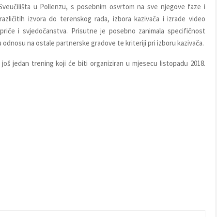
veučilišta u Pollenzu, s posebnim osvrtom na sve njegove faze i
različitih izvora do terenskog rada, izbora kazivača i izrade video
e priče i svjedočanstva. Prisutne je posebno zanimala specifičnost
odnosu na ostale partnerske gradove te kriteriji pri izboru kazivača.
još jedan trening koji će biti organiziran u mjesecu listopadu 2018.