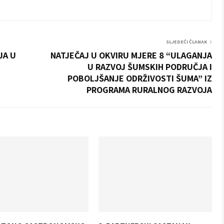
SLJEDEĆI ČLANAK
JA U
NATJEČAJ U OKVIRU MJERE 8 “ULAGANJA
U RAZVOJ ŠUMSKIH PODRUČJA I
POBOLJŠANJE ODRŽIVOSTI ŠUMA” IZ
PROGRAMA RURALNOG RAZVOJA