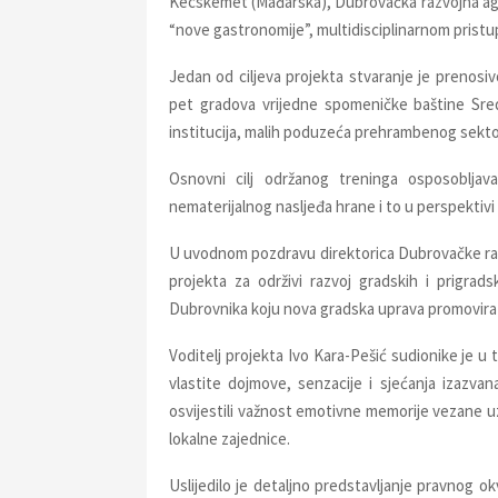
Kecskemet (Mađarska), Dubrovačka razvojna a
“nove gastronomije”, multidisciplinarnom pristup
Jedan od ciljeva projekta stvaranje je prenosi
pet gradova vrijedne spomeničke baštine Sred
institucija, malih poduzeća prehrambenog sektor
Osnovni cilj održanog treninga osposobljava
nematerijalnog nasljeđa hrane i to u perspektiv
U uvodnom pozdravu direktorica Dubrovačke razv
projekta za održivi razvoj gradskih i prigrad
Dubrovnika koju nova gradska uprava promovir
Voditelj projekta Ivo Kara-Pešić sudionike je u 
vlastite dojmove, senzacije i sjećanja izazv
osvijestili važnost emotivne memorije vezane uz 
lokalne zajednice.
Uslijedilo je detaljno predstavljanje pravnog o